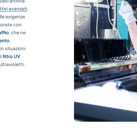
asi attività
tivi avanzati
,
lle esigenze
liorate con
affio
, che ne
ento
,
n situazioni
di
filtro UV
ltravioletti,