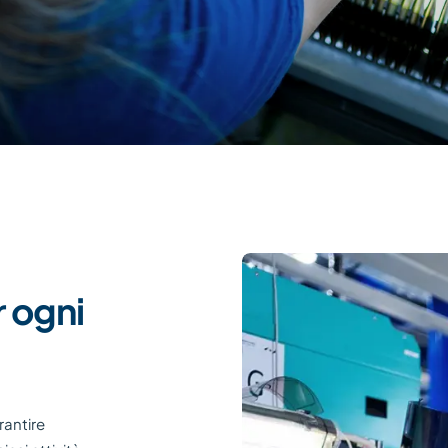
r ogni
rantire