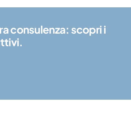
tra consulenza: scopri i
tivi.