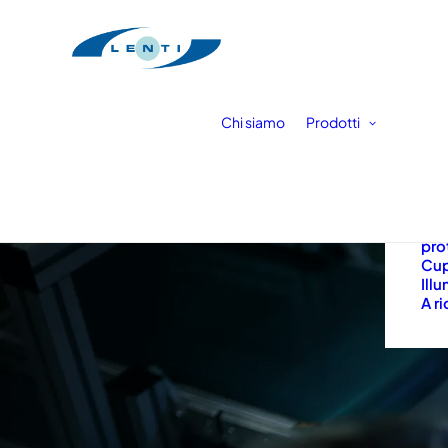
Chi siamo
Prodotti
Len
Len
Vis
Visi
pro
Cup
Ill
A r