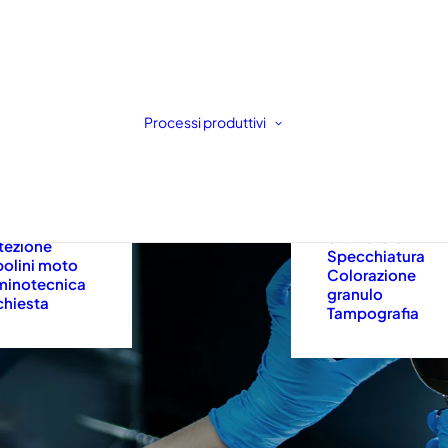
Processi produttivi
Stampaggio a
ti sole
iniezione
ti sportive
Dip coating
iere casco
Flow coating
ere di
Sfumatura
tezione
Specchiatura
olini moto
Colorazione
uminotecnica
granulo
ichiesta
Tampografia