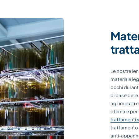
Materi
tratt
Le nostre len
materiale leg
occhi durante 
di base delle
agli impatti 
ottimale per 
trattamenti s
trattamento a
anti-appanna