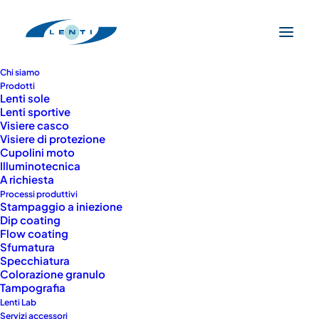
Chi siamo
Prodotti
Lenti sole
Lenti sportive
Visiere casco
Visiere di protezione
Cupolini moto
Illuminotecnica
A richiesta
Processi produttivi
Stampaggio a iniezione
Dip coating
Flow coating
Sfumatura
CONTATTI
Specchiatura
Il nostro servizio
Colorazione granulo
Tampografia
Lenti Lab
clienti è a tua
Servizi accessori